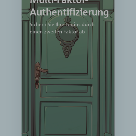
Authentifizierung
Authentifizierung
Schützen Sie Ihre wichtigen
Sichern Sie Ihre Logins durch
Konten und Informationen mit
einen zweiten Faktor ab
Multi-Faktor-Authentifizierung.
Unsere Lösung bietet eine
zusätzliche Schicht an Sicherheit,
indem sie eine Kombination aus
Passwort und weiteren Faktoren
wie biometrischen Daten oder
Mobilgeräten verwendet, um
sicherzustellen, dass nur
autorisierte Benutzer auf Ihre
Konten zugreifen können.
Verhindern Sie Datendiebstahl
und unbefugten Zugriff auf Ihre
wichtigen Informationen. Erleben
Sie die Stärke und Effizienz
unserer Multi-Faktor-