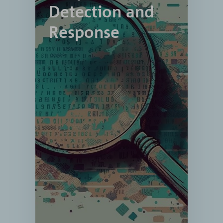
Response
Detection and
Watchguard EPDR ist Ihre
Response
ultimative Lösung für eine
sicherere, effizientere und
bessere Überwachung Ihrer
Netzwerke. Diese fortschrittliche
Endpunktsicherheitstechnologie
schützt Ihre Systeme vor Viren,
Malware, Ransomware und
anderen Bedrohungen und sorgt
gleichzeitig für eine reibungslose
Leistung. Mit Watchguard EPDR
haben Sie ein zentralisiertes
Überwachungstool, das Ihnen
eine einfache Übersicht über Ihre
Netzwerkaktivitäten bietet. Dies
bedeutet, dass Sie schnell und
effizient auf Bedrohungen