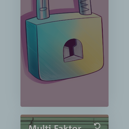
starke Verschlüsselung für Ihre E-
Mails, sondern auch für Ihre
Clients und Server. Sie können
sicher sein, dass Ihre Daten sicher
und privat bleiben, auch wenn
sie über das Netzwerk
übertragen werden. Erleben Sie
die Zuverlässigkeit und Effizienz
unserer
Verschlüsselungslösungen und
verbessern Sie Ihre Online-
Sicherheit heute.
Mehr Erfahren »
Multi-Faktor-
Multi-Faktor-