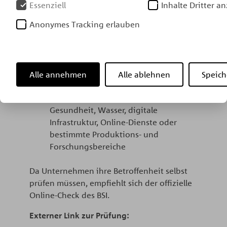
Mindestens 50 Mitarbeitende und 10
Essenziell
Inhalte Dritter a
Mio. Euro Jahresumsatz (wichtige
Anonymes Tracking erlauben
Einrichtungen)​
Ab 250 Mitarbeitenden oder >50 Mio.
Euro Umsatz und >43 Mio. Euro
Bilanzsumme (besonders wichtige
Einrichtungen)​
Alle annehmen
Alle ablehnen
Speich
Zugehörigkeit zu bestimmten
Sektoren, z. B. Energie, Transport,
Gesundheit, Wasser, digitale
Infrastruktur, Online-Dienste oder
bestimmte Produktions- und
Forschungsbereiche​
Da Unternehmen ihre Betroffenheit selbst
prüfen müssen, empfiehlt sich der offizielle
Online-Check des BSI.
Externer Link zur Prüfung: