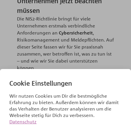
Unternehmen jetzt beachten
müssen
Die NIS2-Richtlinie bringt für viele
Unternehmen erstmals verbindliche
Anforderungen an
Cybersicherheit
,
Risikomanagement und Meldepflichten.​ Auf
dieser Seite fassen wir für Sie praxisnah
zusammen, wer betroffen ist, was zu tun ist
– und wie wir Sie dabei unterstützen
können.
Gilt NIS2 für Ihr Unternehmen?
Cookie Einstellungen
Die NIS2-Richtlinie betrifft in Deutschland
schätzungsweise rund 30.000 „besonders
Wir nutzen Cookies um Dir die bestmögliche
wichtige“ und „wichtige“ Einrichtungen in
Erfahrung zu bieten. Außerdem können wir damit
bestimmten Sektoren.​
das Verhalten der Benutzer analysieren um die
Webseite stetig für Dich zu verbessern.
Kriterien sind:
Datenschutz