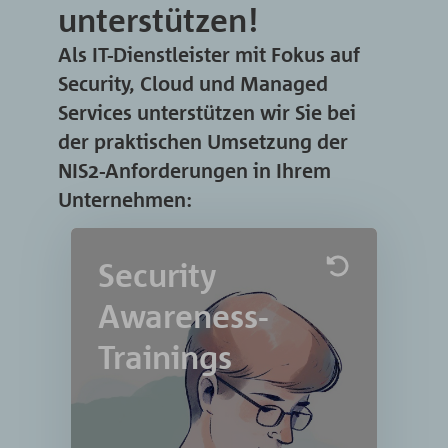
unterstützen!
Als IT-Dienstleister mit Fokus auf
Security, Cloud und Managed
Services unterstützen wir Sie bei
der praktischen Umsetzung der
NIS2-Anforderungen in Ihrem
Unternehmen:
Security
Security Awareness-
Trainings
Awareness-
IT-Seal Next-Gen Security
Trainings
Awareness Training bietet eine
fortschrittliche Lösung für das
Schulen von Mitarbeitern in
Bezug auf Cyber-Sicherheit.