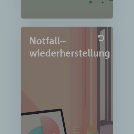
reagieren und Ihre Systeme
schützen können, bevor es zu
spät ist.
Mehr Erfahren »
Notfall-­
Notfall-­
wiederherstellung
wiederherstellung
Mit Cloud Backup können Sie Ihre
wichtigen Daten sicher und
zuverlässig abspeichern und
jederzeit auf diese zugreifen.
Besonders für Microsoft 365-
Benutzer bietet Cloud Backup
eine zusätzliche Sicherheit für E-
Mails, Kontakte und Kalender.
Kubernetes-Umgebungen
können ebenfalls von den
Vorteilen von Cloud Backup