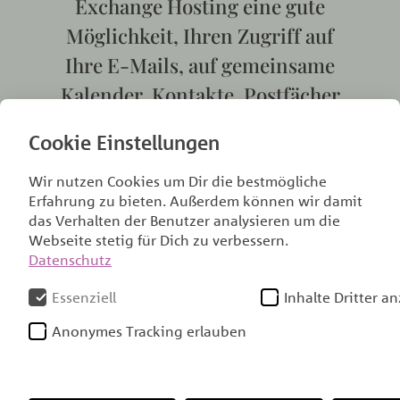
Exchange Hosting eine gute
Möglichkeit, Ihren Zugriff auf
Ihre E-Mails, auf gemeinsame
Kalender, Kontakte, Postfächer
noch
besser
und effektiver zu
Cookie Einstellungen
gestalten.
Wir nutzen Cookies um Dir die bestmögliche
Erfahrung zu bieten. Außerdem können wir damit
das Verhalten der Benutzer analysieren um die
Webseite stetig für Dich zu verbessern.
Datenschutz
Essenziell
Inhalte Dritter a
Angebote
Anonymes Tracking erlauben
Dafür bieten wir das Microsoft® Exchange
2019 Hosting. Hiermit haben Sie die
Möglichkeit, E-Mails über Ihren Outlook®