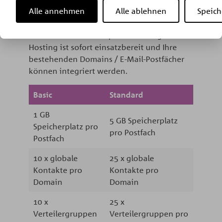
Alle annehmen
Alle ablehnen
Speich
Mailclient, über das Internet oder über Ihr
Mobiltelefon zu empfangen und zu
bearbeiten. Das blackpoint Exchange
Hosting ist sofort einsatzbereit und Ihre
bestehenden Domains / E-Mail-Postfächer
können integriert werden.
Basic
Standard
1 GB
5 GB Speicherplatz
Speicherplatz pro
pro Postfach
Postfach
10 x globale
25 x globale
Kontakte pro
Kontakte pro
Domain
Domain
10 x
25 x
Verteilergruppen
Verteilergruppen pro