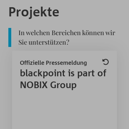
Projekte
In welchen Bereichen können wir
Sie unterstützen?
Offizielle Pressemeldung
Dritte Übernahme in 2026:
blackpoint is part of
NOBIX Group akquiriert
blackpoint
NOBIX Group
Mit der Akquise erweitert die NOBIX
Group ihre Kompetenzen bei Customer
Experience, Cloud- und Managed
Services.
Die NOBIX Group, Managed Service
Provider mit Fokus auf mittelständische