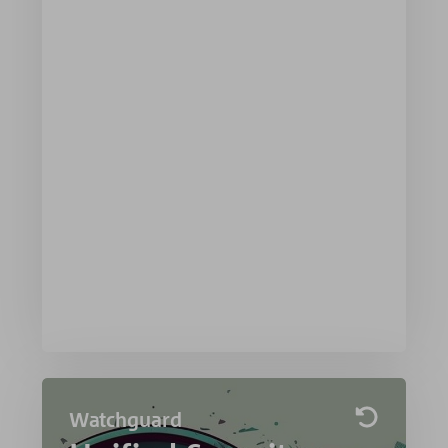
zur Verfügung. Das können Systeme auf
der Basis von Windows, Linux oder Unix
sein. Ganz gleich, ob für eine Webseite,
einen umfangreichen Onlineshop oder
um Ihre komplette Unternehmens-
Infrastruktur auszulagern oder für einen
Hybrid-Betrieb zwischen Servern und
Anwendungen in Ihrem Haus und der
blackpoint-Cloud. Die Ressourcen sind
jederzeit skalierbar und wachsen mit
Ihren Anforderungen.
Mehr Erfahren »
Watchguard
Watchguard