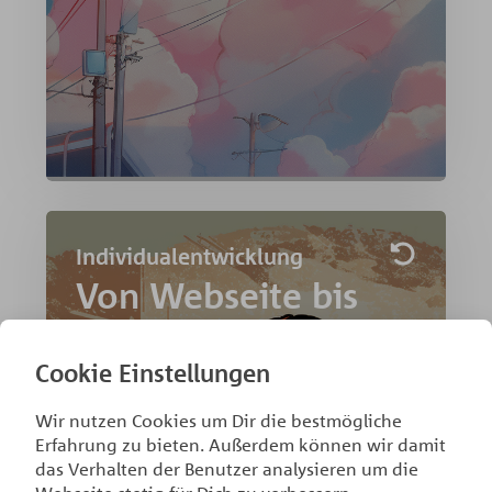
Mehr Erfahren »
Individualentwicklung
Webentwicklung
Von Webseite bis
Unser Team entwickelt zusammen mit
Ihnen das Konzept, bespricht mit Ihnen
Individual­
die Umsetzung und die dafür
Cookie Einstellungen
programmierung
notwendigen Technologien und liefert
Ihnen ein schlüsselfertiges Ergebnis.
Wir nutzen Cookies um Dir die bestmögliche
Ganz gleich, ob auf Grundlage eines CMS
Erfahrung zu bieten. Außerdem können wir damit
oder auf Basis eines
das Verhalten der Benutzer analysieren um die
Entwicklungsframeworks. Wir sind Ihr